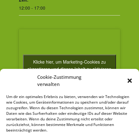
12:00 - 17:00
Klicke hier, um Marketing-Cookies zu
akzeptieren und diesen Inhalt zu aktivieren
Cookie-Zustimmung
verwalten
Um dir ein optimales Erlebnis zu bieten, verwenden wir Technologien
wie Cookies, um Geräteinformationen zu speichern und/oder darauf
VERANSTALTUNGSORT
zuzugreifen. Wenn du diesen Technologien zustimmst, können wir
Daten wie das Surfverhalten oder eindeutige IDs auf dieser Website
Gläserner Bauernhof
verarbeiten. Wenn du deine Zustimmung nicht erteilst oder
zurückziehst, können bestimmte Merkmale und Funktionen
Breitenfelder Straße 40
beeinträchtigt werden.
Markneukirchen
,
08258
Deutschland
Google