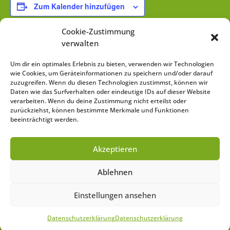
Zum Kalender hinzufügen
Cookie-Zustimmung
verwalten
DETAILS
Um dir ein optimales Erlebnis zu bieten, verwenden wir Technologien
wie Cookies, um Geräteinformationen zu speichern und/oder darauf
Datum:
zuzugreifen. Wenn du diesen Technologien zustimmst, können wir
Daten wie das Surfverhalten oder eindeutige IDs auf dieser Website
24. April 2021
verarbeiten. Wenn du deine Zustimmung nicht erteilst oder
Zeit:
zurückziehst, können bestimmte Merkmale und Funktionen
beeinträchtigt werden.
9:00 - 16:00
Website:
Akzeptieren
https://landschule.de/project/baumkunde-teil-1/
Ablehnen
Seminar „Apotheke des
2. Sächsische
Einstellungen ansehen
Unkrautkonferenz
Regenwaldes“
Datenschutzerklärung
Datenschutzerklärung