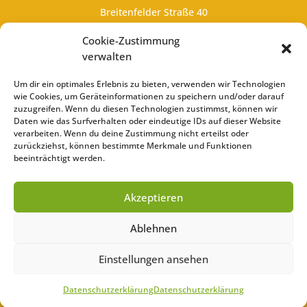
Breitenfelder Straße 40
08258 Markneukirchen/ OT Siebenbrunn
Cookie-Zustimmung
info@landschule.de
verwalten
037422 /74861
Um dir ein optimales Erlebnis zu bieten, verwenden wir Technologien
wie Cookies, um Geräteinformationen zu speichern und/oder darauf
zuzugreifen. Wenn du diesen Technologien zustimmst, können wir
LEGAL
Daten wie das Surfverhalten oder eindeutige IDs auf dieser Website
verarbeiten. Wenn du deine Zustimmung nicht erteilst oder
Impressum
zurückziehst, können bestimmte Merkmale und Funktionen
beeinträchtigt werden.
Datenschutzerklärung
Akzeptieren
Ablehnen
Einstellungen ansehen
Datenschutzerklärung
Datenschutzerklärung