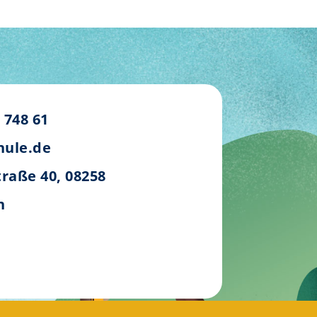
– 748 61
hule.de
traße 40, 08258
n