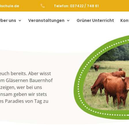
dschule.de

Telefon: 037422 / 748 61
Über uns
Veranstaltungen
Grüner Unterricht
Kon
m
uch bereits. Aber wisst
dem Gläsernen Bauernhof
 zeigen, wer bei uns
insam geben wir stets
nes Paradies von Tag zu