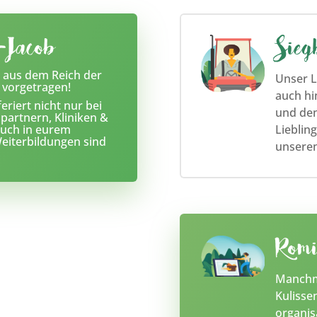
-Jacob
Sieg
 aus dem Reich der
Unser L
 vorgetragen!
auch hi
riert nicht nur bei
und den
artnern, Kliniken &
Lieblin
auch in eurem
iterbildungen sind
unseren
Romi
Manchma
Kulisse
organis