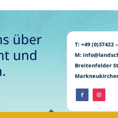
ns über
T: +49 (0)37422 
ht und
M: info@landsc
.
Breitenfelder S
Markneukirche