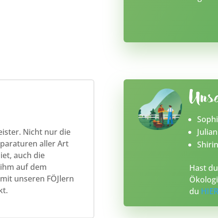
Unse
Sophi
ster. Nicht nur die
Julian
paraturen aller Art
Shiri
et, auch die
i ihm auf dem
Hast du
it unseren FÖJlern
Ökologi
kt.
du
HIE