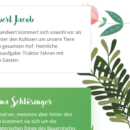
bert Jacob
andwirt kümmert sich sowohl vor als
nter den Kulissen um unsere Tiere
 gesamten Hof. Heimliche
gsaufgabe: Traktor fahren mit
 Gästen.
na Schlösinger
l vor, meistens aber hinter den
n kümmert sie sich um die
atorischen Dinge des Bauernhofes.